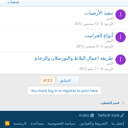
تصفيات
تنفيذ الأرضيات
ا
النمر
الردود
0
13 سبتمبر 2012
أنواع الجرانيت
ا
النمر
الردود
0
9 سبتمبر 2012
طريقة اعمال البلاط والبورسلان والرخام
ا
النمر
الردود
0
11 مايو 2012
First
السابق
2 of 2
You must log in or register to post here.
قسم التشطيب
Arabic
Default Style
إتصل بنا
الشروط والقوانين
سياسة الخصوصية
مساعدة
الرئيسية
R
S