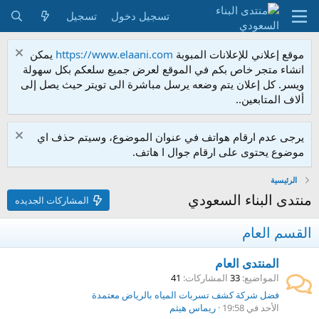
تسجيل دخول
تسجيل
موقع إعلاني للإعلانات المبوبة
https://www.elaani.com
يمكن
انشاء متجر خاص بكم في الموقع لعرض جميع سلعكم بكل سهولة
ويسر. كل إعلان يتم وضعه يرسل مباشرة الى تويتر حيث يصل إلى
ألاف المتابعين..
يرجى عدم ارقام هواتف في عنوان الموضوع، وسيتم حذف اي
موضوع يحتوى على ارقام جوال ا هاتف.
الرئيسية
منتدى البناء السعودي
المشاركات الجديده
القسم العام
المنتدى العام
المواضيع
33
المشاركات
41
فضل شركة كشف تسربات المياه بالرياض معتمدة
الأحد في 19:58
ريماس هيثم