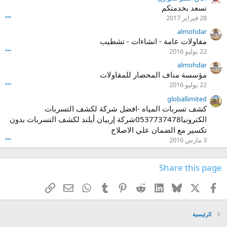
نسعد بخدمتكم
28 فبراير 2017
•••
almohdar
مقاولات عامة - انشاءات - تشطيب
22 يوليو 2016
•••
almohdar
مؤسسة مناف المحضار للمقاولات
22 يوليو 2016
•••
globallimited
كشف تسربات المياه -افضل شركة لكشف التسربات
الكترونيا0537737478شركة إربيان أيلند لكشف التسربات بدون
تكسير مع الضمان علي الاصلاح
3 مارس 2016
•••
Share this page
X
الفيس بوك
Bluesky
LinkedIn
Reddit
Pinterest
Tumblr
WhatsApp
رابط
البريد الإلكتروني
الرئيسية