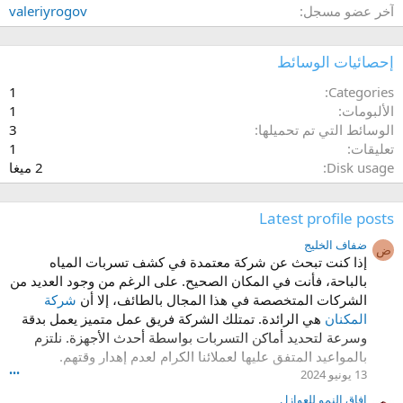
آخر عضو مسجل
valeriyrogov
إحصائيات الوسائط
1
Categories
الألبومات
1
الوسائط التي تم تحميلها
3
تعليقات
1
Disk usage
2 ميغا
Latest profile posts
ضفاف الخليج
ض
إذا كنت تبحث عن شركة معتمدة في كشف تسربات المياه
بالباحة، فأنت في المكان الصحيح. على الرغم من وجود العديد من
الشركات المتخصصة في هذا المجال بالطائف، إلا أن
شركة
المكنان
هي الرائدة. تمتلك الشركة فريق عمل متميز يعمل بدقة
وسرعة لتحديد أماكن التسربات بواسطة أحدث الأجهزة. نلتزم
بالمواعيد المتفق عليها لعملائنا الكرام لعدم إهدار وقتهم.
13 يونيو 2024
•••
افاق النمو للعوازل