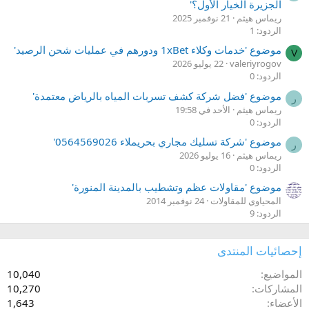
الجزيرة الخيار الأول؟'
ريماس هيثم
21 نوفمبر 2025
الردود: 1
موضوع 'خدمات وكلاء 1xBet ودورهم في عمليات شحن الرصيد'
V
valeriyrogov
22 يوليو 2026
الردود: 0
موضوع 'فضل شركة كشف تسربات المياه بالرياض معتمدة'
ر
ريماس هيثم
الأحد في 19:58
الردود: 0
موضوع 'شركة تسليك مجاري بحريملاء 0564569026'
ر
ريماس هيثم
16 يوليو 2026
الردود: 0
موضوع 'مقاولات عظم وتشطيب بالمدينة المنورة'
المحياوي للمقاولات
24 نوفمبر 2014
الردود: 9
إحصائيات المنتدى
المواضيع
10,040
المشاركات
10,270
الأعضاء
1,643