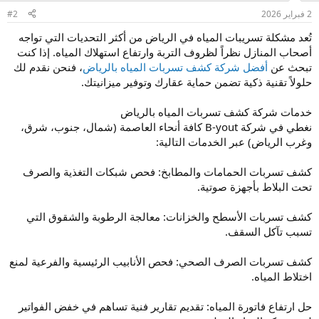
2 فبراير 2026
#2
تُعد مشكلة تسريبات المياه في الرياض من أكثر التحديات التي تواجه
أصحاب المنازل نظراً لظروف التربة وارتفاع استهلاك المياه. إذا كنت
تبحث عن
أفضل شركة كشف تسربات المياه بالرياض
، فنحن نقدم لك
حلولاً تقنية ذكية تضمن حماية عقارك وتوفير ميزانيتك.
خدمات شركة كشف تسربات المياه بالرياض
نغطي في شركة B-yout كافة أنحاء العاصمة (شمال، جنوب، شرق،
وغرب الرياض) عبر الخدمات التالية:
كشف تسربات الحمامات والمطابخ: فحص شبكات التغذية والصرف
تحت البلاط بأجهزة صوتية.
كشف تسربات الأسطح والخزانات: معالجة الرطوبة والشقوق التي
تسبب تآكل السقف.
كشف تسربات الصرف الصحي: فحص الأنابيب الرئيسية والفرعية لمنع
اختلاط المياه.
حل ارتفاع فاتورة المياه: تقديم تقارير فنية تساهم في خفض الفواتير