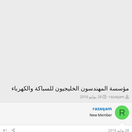
مؤسسة المهندسون الخليجيون للسباكة والكهرباء
ك
ت
razaqam
28 يوليو 2016
ا
ا
ت
ر
razaqam
R
ب
ي
New Member
ا
خ
ل
ا
م
ل
28 يوليو 2016
#1