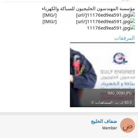
و
إ
ض
ن
مؤسسة المهندسون الخليجيون للسباكة والكهرباء
و
ش
[/url]
رفع الصور
[/IMG]
ع
ا
[/url]
رفع الصور
[/IMG]
ء
المرفقات
IMG_0090.JPG
80.5 ك. ب · المشاهدات: 0
ضفاف الخليج
ض
Member