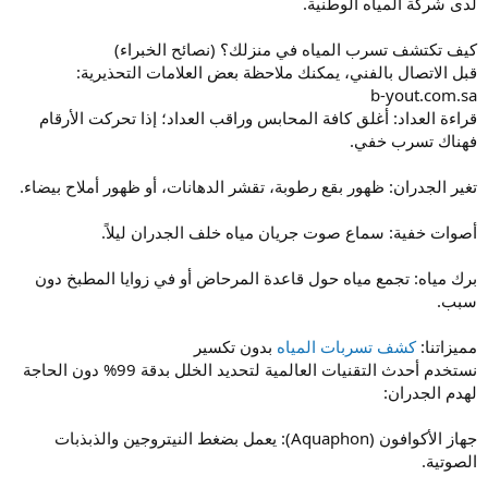
لدى شركة المياه الوطنية.
كيف تكتشف تسرب المياه في منزلك؟ (نصائح الخبراء)
قبل الاتصال بالفني، يمكنك ملاحظة بعض العلامات التحذيرية:
b-yout.com.sa
قراءة العداد: أغلق كافة المحابس وراقب العداد؛ إذا تحركت الأرقام
فهناك تسرب خفي.
تغير الجدران: ظهور بقع رطوبة، تقشر الدهانات، أو ظهور أملاح بيضاء.
أصوات خفية: سماع صوت جريان مياه خلف الجدران ليلاً.
برك مياه: تجمع مياه حول قاعدة المرحاض أو في زوايا المطبخ دون
سبب.
مميزاتنا:
كشف تسربات المياه
بدون تكسير
نستخدم أحدث التقنيات العالمية لتحديد الخلل بدقة 99% دون الحاجة
لهدم الجدران:
جهاز الأكوافون (Aquaphon): يعمل بضغط النيتروجين والذبذبات
الصوتية.