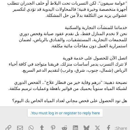
"عوامة سيفون". لكن التسربات تحت البلاط أو خلف الجدران تتطلب
أجهزة متخصصة وخبرة فنية؛ فالمحاولات اليدوية قد تؤدي لتكسير
عشوائي يزيد من التكلفة بدلاً من حل المشكلة.
خدماتنا للمنشآت التجارية والسكنية
نحن لا نخدم المنازل فقط، بل نقدم عقود صيانة وفحص دوري
للمجمعات التجارية، المستشفيات، والفنادق بالرياض، لضمان
استمرارية العمل دون مفاجآت مائية مكلفة.
اتصل الآن للحصول على خدمة فورية
لا تترك التسرب يدمر أساسات منزلك. فريقنا متواجد في كافة أحياء
الرياض (شمال، جنوب، شرق، وغرب) لتقديم الدعم السريع.
نصيحة ذهبية: "درهم وقاية خير من قنطار علاج".. الفحص الدوري
لشبكة المياه سنوياً يحميك من فواتير باهظة وعمليات ترميم مكلفة.
هل تود الحصول على فحص مجاني لعداد المياه الخاص بك اليوم؟
You must log in or register to reply here.
X
الفيس بوك
Bluesky
LinkedIn
Reddit
Pinterest
Tumblr
WhatsApp
راب
البريد الإل
Share: