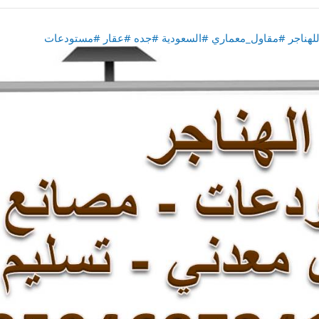
لهناجر
#مقاول_معماري
#السعودية
#جده
#عقار
#مستودعات