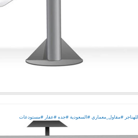
لهناجر
#مقاول_معماري
#السعودية
#جده
#عقار
#مستودعات