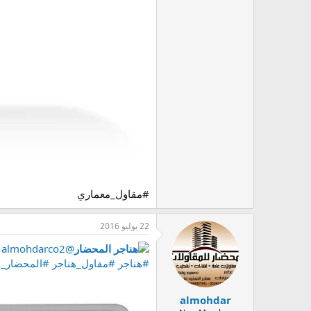
#مقاول_معماري
22 يوليو 2016
هناجر المحضار
‏@almohdarco2
#هناجر
#مقاول_هناجر
#المحضار_ل
almohdar