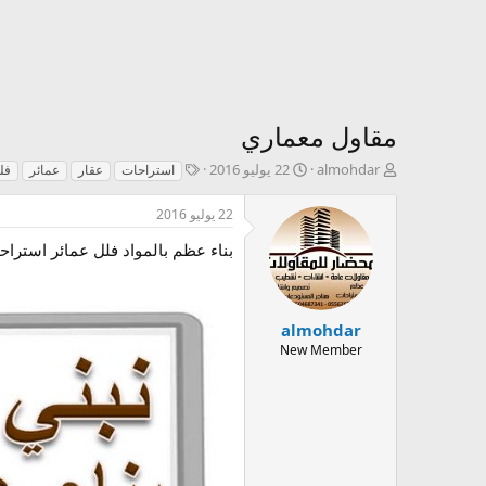
مقاول معماري
ك
ت
T
almohdar
22 يوليو 2016
استراحات
عقار
عمائر
فل
ا
ا
a
ت
ر
g
22 يوليو 2016
ب
ي
s
ا
خ
بناء عظم بالمواد فلل عمائر استراح
ل
ا
م
ل
و
إ
ض
ن
almohdar
و
ش
New Member
ع
ا
ء