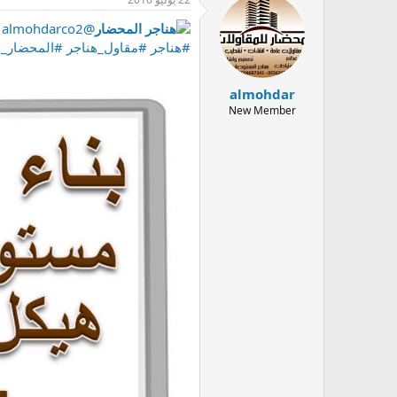
هناجر المحضار
‏@almohdarco2
#هناجر
#مقاول_هناجر
#المحضار_ل
almohdar
New Member