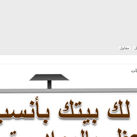
ل
مقاول
ات