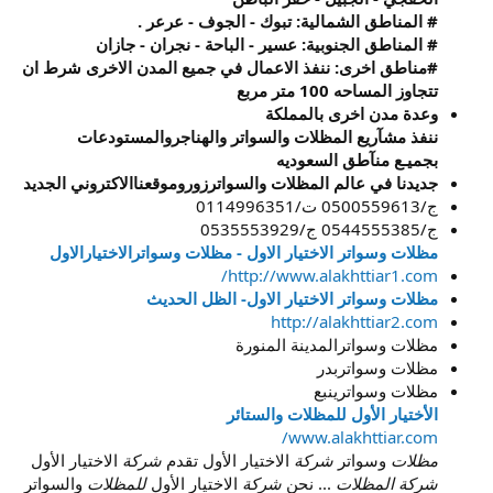
# المناطق الشمالية: تبوك - الجوف - عرعر .
# المناطق الجنوبية: عسير - الباحة - نجران - جازان
#مناطق اخرى: ننفذ الاعمال في جميع المدن الاخرى شرط ان
تتجاوز المساحه 100 متر مربع
وعدة مدن اخرى بالمملكة
ننفذ مشآريع المظلات والسواتر والهناجروالمستودعات
بجميـع منآطق السعوديه
جديدنا في عالم المظلات والسواترزوروموقعناالاكتروني الجديد
ج/0500559613 ت/0114996351
ج/0544555385 ج/0535553929
مظلات وسواتر الاختيار الاول - مظلات وسواترالاختيارالاول
http://www.alakhttiar1.com/
مظلات وسواتر الاختيار الاول- الظل الحديث
http://alakhttiar2.com
مظلات وسواترالمدينة المنورة
مظلات وسواتربدر
مظلات وسواترينبع
الأختيار الأول للمظلات والستائر
www.alakhttiar.com/
مظلات
وسواتر
شركة
الاختيار الأول تقدم
شركة
الاختيار الأول
شركة المظلات
... نحن
شركة
الاختيار الأول
للمظلات
والسواتر