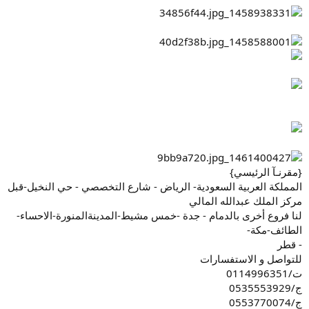
{مقرنـآ الرئيسي}
المملكة العربية السعودية- الرياض - شارع التخصصي - حي النخيل-قبل
مركز الملك عبدالله المالي
لنا فروع أخرى بالدمام - جدة -خمس مشيط-المدينةالمنورة-الاحساء-
الطائف-مكة-
- قطر
للتواصل و الاستفسارات
ت/0114996351
ج/0535553929
ج/0553770074