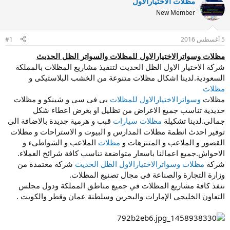
مظلات الاختيارالاول
ا
خ
ل
New Member
ا
م
ل
و
إ
5 أغسطس 2016
#1
ض
ن
و
ش
مظلات وسواترالاختيارالاول للمظلات والسواتر الظل الحديث
ع
ا
شركة الاختيار الاول الظل الحديث لتنفيذ مشاريع المظلات بالمملكة
ء
السعودية.لدينا اشكال مظلات متنوعة من الخشب البلاستيكى و
مظلات
مظلات
وسواترالاختيارالاول للمظلات
بى فى سى و شينكو و مظلات
حديدية تناسب جميع الاغراض من تظليل او بغرض اعطاء شكل
جمالى.لدينا تشكيلة
مظلات سيارات
قبب و هرمية جديدة بالاضافة الى
توفير احدث انظمة مظلات المدارس و البيوت و الاستراحات و مظلات
القصور و الملاعب و المتنزهات و
مظلات
الملاعب و الشواطىء و
الاحواش.جميع اعمالنا باسعار متواضعة تناسب كافة شرائح العملاء.
شركة
مظلات وسواترالاختيارالاول الظل الحديث
شركة معتمدة من
وزارة التجارة والصناعة فى مجال تصنيع المظلات.
ننفذ كافة مشاريع المظلات في جميع مناطق المملكة ودول مجلس
التعاون الخليجي الإمارات والبحرين وسلطنة عمان وقطر والكويت .