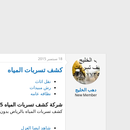
ض
ن
و
ش
ع
ا
ء
18 سبتمبر 2015
كشف تسربات المياه
نقل اثاث
رش مبيدات
دهب الخليج
نظافه عامه
New Member
شركة كشف تسربات المياه 0552302535
كشف تسربات المياه بالرياض بدون تكسير 
شاهد ايضا العزل