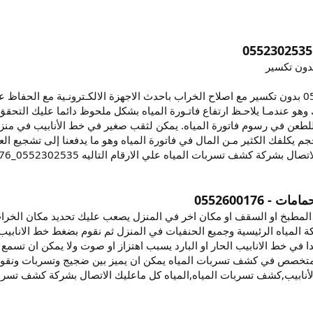
دون تكسير
كشف تسربات المياه _0552302535 بدون تكسير مع اصلاح الخراب باحدث الاجهزة الالكـترونـية 
 عندمـا يلاحـظ ارتفاع فاتـورة المياه بشكل ملحوظ دائما عليك التحقق من
 الفاتورة للطعن في رسوم فاتورة المياه. يمكن لثقب صغير في خط الأنابيب في 
م يكلفك الكثير مـن المال في فاتورة المياه وهو ما يدفعنا إلى تشجيع 
ركة كشف تسربات المياه علي الارقام التاليه 0552302535_0552600176
0552600176
المطبخ او السقف او مكان اخر في المنزل يصعب عليك تحديد مكان الخرا
 المياه الرئيسية وجميع الحنفيات في المنزل ثم نقوم بضغط خط الانابيب 
ا في خط الانابيب الحار او البارد يسبب اهتزاز او صوت ولا يمكن ان تسم
المتخصص في كشف تسربات المياه يمكن ان يميز بين ضجيج وتسربات ونقوم
الأنابيب,كشف تسربات المياه,المياه كل ماعليك الاتصال بشركة كشف تسربات