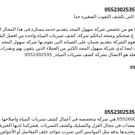
التى تكشف الثقوب الصغيره جدا
كشف تسربات المياه0552302535 هو من تخصص شركة سهول المجد بتقديم خدمه ممتازه فى هذ
ع صحتكم وصحه ابنائكم شركة, كشف تسربات المياه واحده من افضل الشر
 تقوم الشركة بتقديم ضمان على الصيانه التى تقوم بها شركه سهول المجد 
 ايضا لدى شركة سهول المجد الكثير من العملاء الذين يثقون بهم وبقدرا
 الاتصال بشركه كشف تسربات المياه_ 0552302535
كشف تسربات المياه بالرياض 0552600176 هي شركة متخصصة فى أعمال كشف تسربات الم
عدات فى مجال العزل والتسليك وكشف التسربات ,فشركتنا لديها الخبرة 
تحديدها بدقه مثل المواسير التي تسرب تتواجد خلف المغاسل أو الأحوا