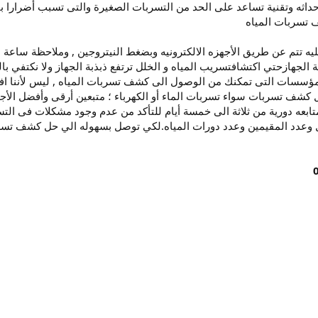
 حداثه وتقنية تساعد على الحد من التسربات الصغيرة والتى تسبب أضرارا 
 تسربات المياه
تم عن طريق الأجهزه الالكترونيه وبضغط النيتروجين , وملاحظة ساعة البا
ة الجهازحتي اكتشافتسريب المياه و الخلل ترتفع ذبذبة الجهاز ولا نكتفي 
المؤسسات التى تمكنك من الوصول الى كشف تسربات المياه , ليس لأننا ا
ل كشف تسربات سواء تسربات الماء أو الكهرباء ؛ متبعين أرقى وأفضل ال
ابعه دورية من ثلاثة الى خمسة أيام للتأكد من عدم وجود مشكلات فى التس
 وعدد المقيمين وعدد دورات المياه.لكي توصل بسهوله الي حل كشف تسرب