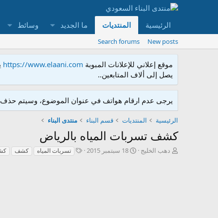
الرئيسية
المنتديات
ما الجديد
وسائط
Search forums
New posts
موقع إعلاني للإعلانات المبوبة
https://www.elaani.com
ي
يصل إلى ألاف المتابعين..
يرجى عدم ارقام هواتف في عنوان الموضوع، وسيتم حذف ا
الرئيسية
المنتديات
قسم البناء
منتدى البناء
كشف تسربات المياه بالرياض
ك
ت
T
دهب الخليج
18 سبتمبر 2015
تسربات المياه
كشف
كشف
ا
ا
a
ت
ر
g
ب
ي
s
ا
خ
ل
ا
م
ل
و
إ