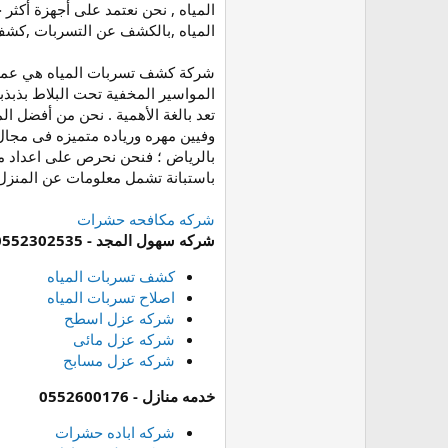
المياه , نحن نعتمد على أجهزة أكثر
المياه ,بالكشف عن التسربات ,كشف
شركة كشف تسربات المياه هي عمليه ت
المواسير المخفية تحت البلاط بذبذب
تعد بالغة الأهمية . نحن من أفضل 
وفيين مهره ورياده متميزه فى مجا
بالرياض ؛ فنحن نحرص على اعداد مت
باستبانة تشمل معلومات عن المنزل
شركه مكافحه حشرات
شركه سهول المجد - 0552302535
كشف تسربات المياه
اصلاح تسربات المياه
شركه عزل اسطح
شركه عزل مائى
شركه عزل مسابح
خدمه منازل - 0552600176
شركه اباده حشرات