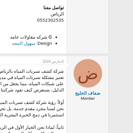
تواصل معنا
الرياض
0552302535
© شركه مقاولات عامه
Design:
سهول المجد
6 مارس 2026
ض
شركة كشف تسربات المياه بالرياض: تقنيات 2026 والح
تعتبر مشكلة تسربات المياه في مدين
على شبكات المياه، مما يجعل من الا
الدليل، نستعرض كيف تقود شركتنا هذ
ضفاف الخليج
Member
أولاً: رؤية شركة كشف تسربات الميا
نحن لسنا مجرد مقدم خدمة، بل نح
استثمرنا في دمج الخبرة البشرية ا
ثانياً: لماذا نحن الخيار الأول في ال