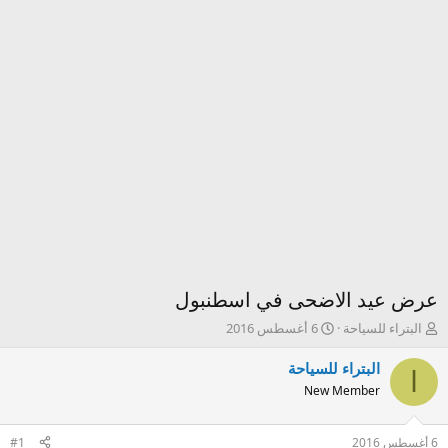
عرض عيد الاضحى في اسطنبول
ك
ت
البتراء للسياحة
6 أغسطس 2016
ا
ا
ت
ر
البتراء للسياحة
ا
ب
ي
New Member
ا
خ
ل
ا
م
ل
6 أغسطس 2016
#1