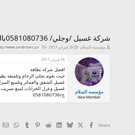
شركة غسيل /وجلي/ 0581080736بالمدينه المنوره
ك
ت
T
مؤسسه السلام
28 فبراير 2017
ttp://www.sandroses.us/
ا
ا
a
ت
ر
g
28 فبراير 2017
ب
ي
s
ا
خ
افضل شركه نظافة
ل
ا
حيث نقوم بجلي الرخام وتلميعه بطرق
م
ل
غسيل الشقق والعمائر وتلميع السر
و
إ
غسيل وعزل الخزانات لمنع تسريب ا
ض
ن
مؤسسه السلام
ج/0581080736
و
ش
New Member
ع
ا
ء
X
الفيس بوك
Bluesky
LinkedIn
Reddit
Pinterest
Tumblr
atsApp
ال
Share: