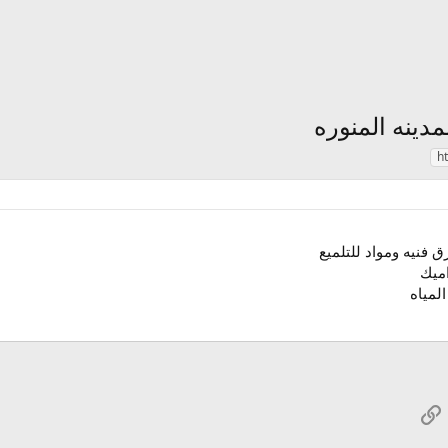
h
 فنيه ومواد للتلميع
اميك
لمياه
Wh
رابط
بريد الإلكتروني