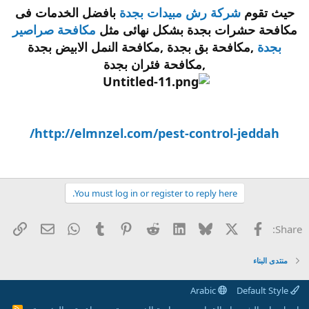
حيث تقوم
شركة رش مبيدات بجدة
بافضل الخدمات فى
مكافحة حشرات بجدة بشكل نهائى مثل
مكافحة صراصير
بجدة
,مكافحة بق بجدة ,مكافحة النمل الابيض بجدة
,مكافحة فئران بجدة
http://elmnzel.com/pest-control-jeddah/
You must log in or register to reply here.
X
الفيس بوك
Bluesky
LinkedIn
Reddit
Pinterest
Tumblr
WhatsApp
راب
البريد الإل
Share:
منتدى البناء
Arabic
Default Style
R