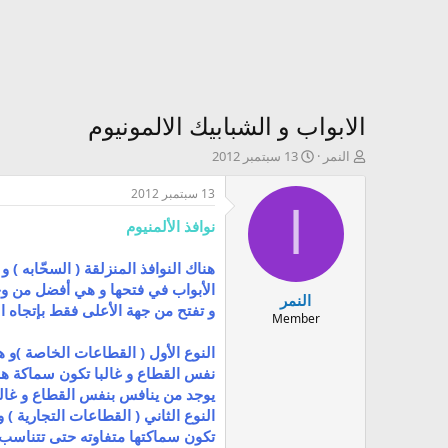
الابواب و الشبابيك الالمونيوم
ك
ت
النمر
13 سبتمبر 2012
ا
ا
ت
ر
13 سبتمبر 2012
ب
ي
ا
نوافذ الألمنيوم
ا
خ
ل
ا
م
ل
هناك النوافذ المنزلقة ( السحّابه )
و
إ
الأبواب في فتحها و هي أفضل من وجه
النمر
ض
ن
و تفتح من جهة الأعلى فقط بإتجاه ا
و
ش
Member
ع
ا
النوع الأول ( القطاعات الخاصة )و
ء
يوجد من ينافس بنفس القطاع و غالبا ما تكون 