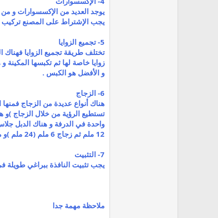
4- الإكسسوارات
يوجد العديد من الإكسسوارات و من 
يجب الإشتراط على المصنع تركيب إك
5- تجميع الزوايا
تختلف طريقة تجميع الزوايا فهناك ال
زوايا خاصة لها ثم تكبسها المكينة و
و الأفضل هو الكبس .
6- الزجاج
هناك أنواع عديدة من الزجاج فمنها ال
12 ملم ثم زجاج 6 ملم (24 ملم )و من الأفضل أن يكون الزجاج مقسّى أي سكوريت ضد الكسر .
7- التثبيت
يجب تثبيت النافذة ببراغي طويلة في
ملاحظة مهمة جدا