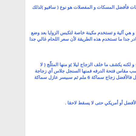
رجات فأفضل المسكات و المفصلات هو نوع ( سافيو )لذلك
س و هي آلية و تستخدم مكينة خاصة لتكبس الزوايا بعد وضع
نادر جدا ما تستخدم هذه الطريقة لأن سعر اللحام غالي جدا
 لكنه يكشف ما خلف الزجاج ليلا )و منها المثلّج ( لا
ات للزجاج تبدأ من 3ملم حتى 12 ملم و يستخدم الزجاج حسب مقاس فتحة الدرفه فمنها السنجل جلاس أي زجاجة
واحدة في الدرفة و هناك الدبل جلاس أي زجاج مزدوج و الغالب في السنجل جلاس زجاج سماكة 6 ملم أما الدبل فالأفضل زجاج سماكة 6 ملم ثم سبيسر عازل سماكة
لأفضل أو أمريكي حتى لا يسقط لاحقا .