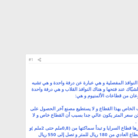
#1
ر النوافذ المفصلية و هي عبارة عن درفة واحدة و هي تشبه
بّاك عند فتحها و هناك النوافذ القلاب و هي درفة واحدة
نوعان من قطاعات الألمنيوم و هي:
ب الخاص بهذا القطاع و لا يستطيع مصنع آخر الحصول على
ملم )حتى تناسب مع جميع المشاريع و لكن سعر المتر يكون عالي جدا بسبب أن القطاع خاص و لا
النوع الثاني ( القطاعات التجارية ) و هي قطاعات يتم سحبها لجميع المصانع و الورش و متوفرة للجميع و أشهرها قطاع السرايا و تبدأ سماكتها من (0,8ملم حتى 2ملم )و
تكون سماكتها متفاوته حتى تتناسب مع جميع الطلبات و أسعارها أيضا تناسب جميع الطبقات و تبدأ الأسعار للقطاع العادي من 180 ريال للمتر و تصل إلى 550 ريال